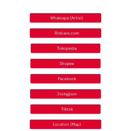
Whatsapp (Artist)
Robians.com
Tokopedia
Shopee
Facebook
Instagram
Tiktok
Location (Map)