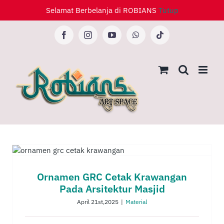
Skip
Selamat Berbelanja di ROBIANS
Tutup
to
content
Facebook
Instagram
YouTube
WhatsApp
Tiktok
Ornamen GRC Cetak Krawangan
Pada Arsitektur Masjid
April 21st,2025
|
Material