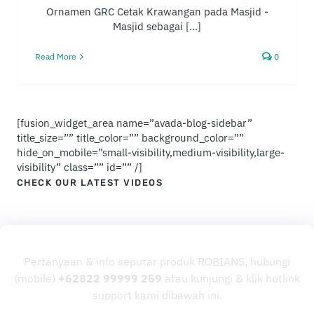
Ornamen GRC Cetak Krawangan pada Masjid -
Masjid sebagai [...]
Read More
0
[fusion_widget_area name=”avada-blog-sidebar”
title_size=”” title_color=”” background_color=””
hide_on_mobile=”small-visibility,medium-visibility,large-
visibility” class=”” id=”” /]
CHECK OUR LATEST VIDEOS
Pertanyaan & info seputar produk ROBIANS, hubungi
(mobile)
+62822 99999 259
atau kunjungi & klik hotlink
support kami dibawah ini.