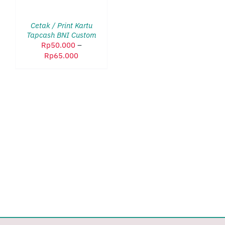
OPSI
PRODUK
/
INI
DETAILS
Cetak / Print Kartu
MEMILIKI
Tapcash BNI Custom
BEBERAPA
Rp
50.000
–
VARIAN.
Rentang
Rp
65.000
PILIHAN
harga:
INI
Rp50.000
DAPAT
hingga
DIAMBIL
Rp65.000
DI
HALAMAN
PRODUK