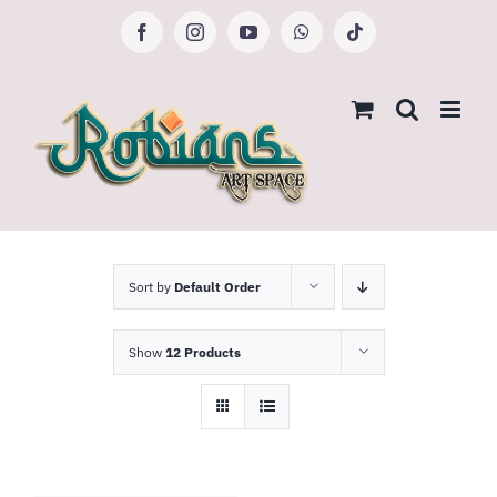
Skip
to
Facebook
Instagram
YouTube
WhatsApp
Tiktok
content
Sort by
Default Order
Show
12 Products
PILIH