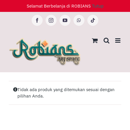
Skip
Selamat Berbelanja di ROBIANS
Tutup
to
content
Facebook
Instagram
YouTube
WhatsApp
Tiktok
Tidak ada produk yang ditemukan sesuai dengan
pilihan Anda.