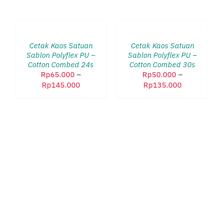
PILIH
PILIH
OPSI
OPSI
PRODUK
PRODUK
/
/
INI
INI
DETAILS
DETAILS
Cetak Kaos Satuan
Cetak Kaos Satuan
MEMILIKI
MEMILIKI
Sablon Polyflex PU –
Sablon Polyflex PU –
BEBERAPA
BEBERAPA
Cotton Combed 24s
Cotton Combed 30s
VARIAN.
VARIAN.
Rp
65.000
–
Rp
50.000
–
PILIHAN
PILIHAN
Rentang
Rentang
Rp
145.000
Rp
135.000
INI
INI
harga:
harga:
DAPAT
DAPAT
Rp65.000
Rp50.000
DIAMBIL
DIAMBIL
hingga
hingga
DI
DI
Rp145.000
Rp135.000
HALAMAN
HALAMAN
PRODUK
PRODUK