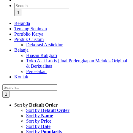
Search
for:
Beranda
Tentang Seniman
Portfolio Karya
Produk Custom
Dekorasi Arsitektur
Belanja
Hiasan Kaligrafi
Toko Alat Lukis | Jual Perlengkapan Melukis Original
& Berkualitas
Percetakan
Kontak
Search
for:
Sort by
Default Order
Sort by
Default Order
Sort by
Name
Sort by
Price
Sort by
Date
Sort by
Popularity