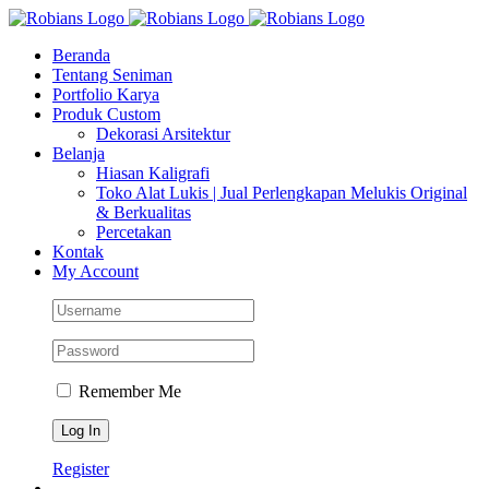
Skip
Facebook
Instagram
YouTube
WhatsApp
Tiktok
to
Beranda
content
Tentang Seniman
Portfolio Karya
Produk Custom
Dekorasi Arsitektur
Belanja
Hiasan Kaligrafi
Toko Alat Lukis | Jual Perlengkapan Melukis Original
& Berkualitas
Percetakan
Kontak
My Account
Remember Me
Register