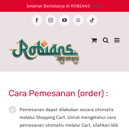
Skip
Selamat Berbelanja di ROBIANS
Tutup
to
content
Facebook
Instagram
YouTube
WhatsApp
Tiktok
Cara Pemesanan (order) :
Pemesanan dapat dilakukan secara otomatis
melalui Shopping Cart. Untuk mengetahui cara
pemesanan otomatis melalui Cart, silahkan klik