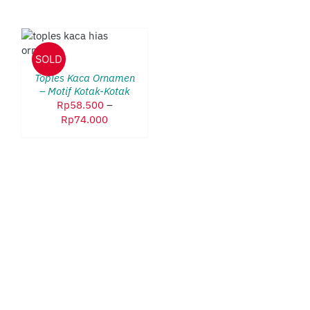
DUK
SOLD
LIKI
ERAPA
Toples Kaca Ornamen
AN.
– Motif Kotak-Kotak
HAN
Rp
58.500
–
Rentang
Rp
74.000
AT
harga:
BIL
Rp58.500
hingga
AMAN
Rp74.000
DUK