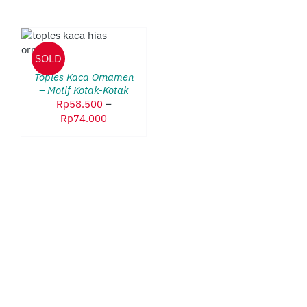
DUK
SOLD
LIKI
ERAPA
Toples Kaca Ornamen
AN.
– Motif Kotak-Kotak
HAN
Rp
58.500
–
Rentang
Rp
74.000
AT
harga:
BIL
Rp58.500
hingga
AMAN
Rp74.000
DUK