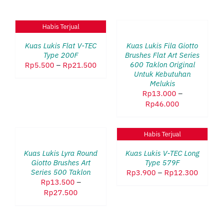
PILIH
OPSI
Habis Terjual
DETAILS
PRODUK
/
INI
DETAILS
Kuas Lukis Flat V-TEC
Kuas Lukis Fila Giotto
MEMILIKI
Type 200F
Brushes Flat Art Series
BEBERAPA
Rentang
600 Taklon Original
Rp
5.500
–
Rp
21.500
VARIAN.
Untuk Kebutuhan
harga:
PILIHAN
Melukis
Rp5.500
INI
Rp
13.000
–
hingga
DAPAT
Rentang
Rp
46.000
Rp21.500
DIAMBIL
harga:
DI
PILIH
Rp13.000
HALAMAN
OPSI
Habis Terjual
hingga
DETAILS
PRODUK
PRODUK
/
Rp46.000
INI
DETAILS
Kuas Lukis Lyra Round
Kuas Lukis V-TEC Long
MEMILIKI
Giotto Brushes Art
Type 579F
BEBERAPA
Series 500 Taklon
Rentan
Rp
3.900
–
Rp
12.300
VARIAN.
Rp
13.500
–
harga:
PILIHAN
Rentang
Rp
27.500
Rp3.90
INI
harga:
hingga
DAPAT
Rp13.500
Rp12.3
DIAMBIL