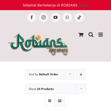
Skip
Selamat Berbelanja di ROBIANS
Tutup
to
content
Facebook
Instagram
YouTube
WhatsApp
Tiktok
Sort by
Default Order
Show
24 Products