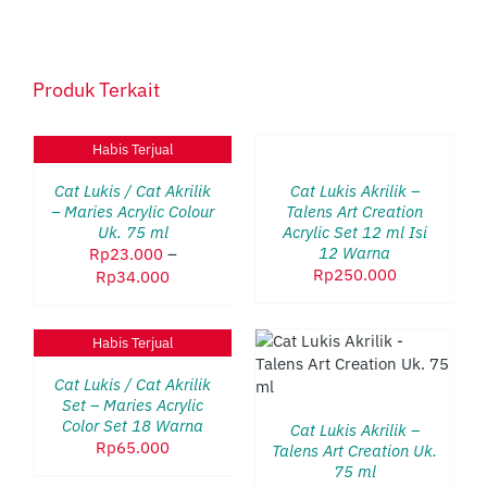
Produk Terkait
TAMBAH
KE
Habis Terjual
DETAILS
KERANJANG
/
Cat Lukis / Cat Akrilik
Cat Lukis Akrilik –
DETAILS
– Maries Acrylic Colour
Talens Art Creation
Uk. 75 ml
Acrylic Set 12 ml Isi
12 Warna
Rp
23.000
–
Rp
250.000
Rentang
Rp
34.000
harga:
Rp23.000
Habis Terjual
hingga
DETAILS
PRODUK
PILIH OPSI
/
Rp34.000
INI
DETAILS
Cat Lukis / Cat Akrilik
MEMILIKI
Set – Maries Acrylic
BEBERAPA
Color Set 18 Warna
Cat Lukis Akrilik –
VARIAN.
Rp
65.000
Talens Art Creation Uk.
PILIHAN
75 ml
INI