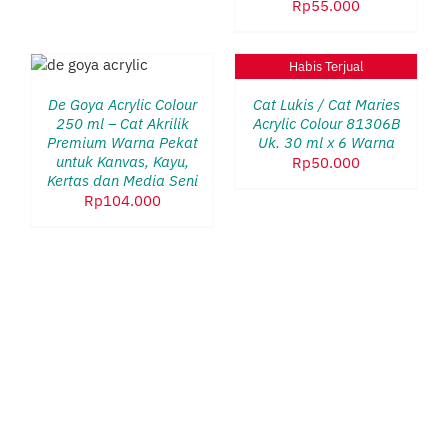
Rp
55.000
DAPAT
DIAMBIL
DI
SI
UK
Habis Terjual
HALAMAN
DETAILS
PRODUK
De Goya Acrylic Colour
Cat Lukis / Cat Maries
LIKI
250 ml – Cat Akrilik
Acrylic Colour 81306B
RAPA
Premium Warna Pekat
Uk. 30 ml x 6 Warna
AN.
untuk Kanvas, Kayu,
HAN
Rp
50.000
Kertas dan Media Seni
T
Rp
104.000
BIL
AMAN
UK