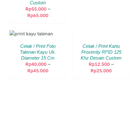
Custom
Rp
55.000
–
AMAN
Rentang
Rp
65.000
DUK
harga:
PILIH
Rp55.000
RODUK
/
OPSI
hingga
NI
PRODUK
/
Rp65.000
EMILIKI
INI
DETAILS
Cetak / Print Foto
Cetak / Print Kartu
EBERAPA
MEMILIKI
Talenan Kayu Uk.
Proximity RFID 125
ARIAN.
BEBERAPA
Diameter 15 Cm
Khz Desain Custom
ILIHAN
VARIAN.
Rp
40.000
–
Rp
12.500
–
NI
PILIHAN
Rentang
Rentang
Rp
45.000
Rp
25.000
APAT
INI
harga:
harga:
IAMBIL
DAPAT
Rp40.000
Rp12.500
I
DIAMBIL
hingga
hingga
ALAMAN
DI
RODUK
Rp45.000
Rp25.000
HALAMAN
PRODUK