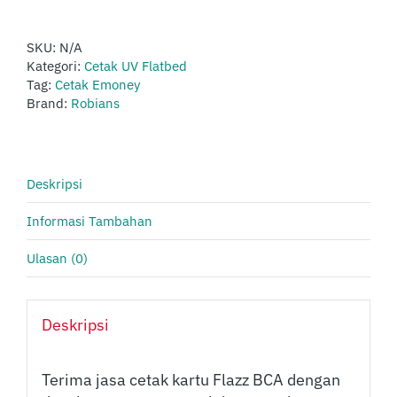
/
Print
Kartu
SKU:
N/A
Flazz
Kategori:
Cetak UV Flatbed
BCA
Tag:
Cetak Emoney
Custom
Brand:
Robians
Deskripsi
Informasi Tambahan
Ulasan (0)
Deskripsi
Terima jasa cetak kartu Flazz BCA dengan