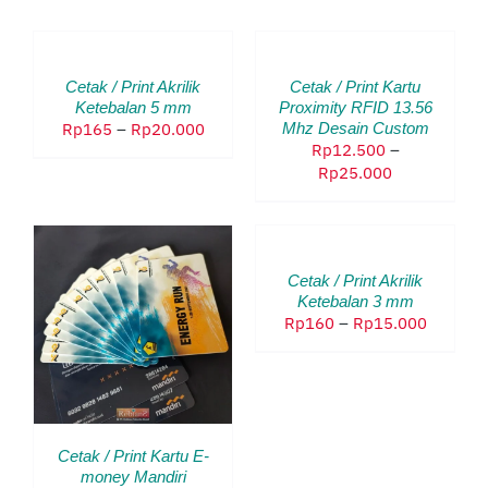
PILIH
PILIH
OPSI
OPSI
PRODUK
PRODUK
/
/
INI
INI
DETAILS
DETAILS
Cetak / Print Akrilik
Cetak / Print Kartu
MEMILIKI
MEMILIKI
Ketebalan 5 mm
Proximity RFID 13.56
BEBERAPA
BEBERAPA
Rentang
Rp
165
–
Rp
20.000
Mhz Desain Custom
VARIAN.
VARIAN.
Rp
12.500
–
harga:
PILIHAN
PILIHAN
Rentang
Rp
25.000
Rp165
INI
INI
harga:
hingga
DAPAT
DAPAT
PILIH
Rp12.500
Rp20.000
DIAMBIL
DIAMBIL
OPSI
hingga
DI
DI
PRODUK
/
Rp25.000
HALAMAN
HALAMAN
INI
DETAILS
Cetak / Print Akrilik
PRODUK
PRODUK
MEMILIKI
Ketebalan 3 mm
BEBERAPA
DUK
Rentang
Rp
160
–
Rp
15.000
VARIAN.
harga:
PILIHAN
LIKI
Rp160
INI
ERAPA
hingga
DAPAT
AN.
Rp15.0
DIAMBIL
HAN
DI
Cetak / Print Kartu E-
HALAMAN
AT
money Mandiri
PRODUK
BIL