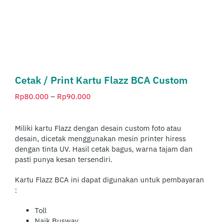
Cetak / Print Kartu Flazz BCA Custom
Rentang
Rp
80.000
–
Rp
90.000
harga:
Rp80.000
hingga
Miliki kartu Flazz dengan desain custom foto atau
Rp90.000
desain, dicetak menggunakan mesin printer hiress
dengan tinta UV. Hasil cetak bagus, warna tajam dan
pasti punya kesan tersendiri.
Kartu Flazz BCA ini dapat digunakan untuk pembayaran
:
Toll
Naik Busway