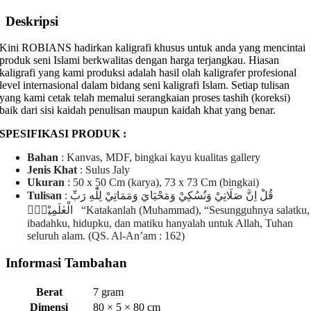
:
162
Deskripsi
Kini ROBIANS hadirkan kaligrafi khusus untuk anda yang mencintai
produk seni Islami berkwalitas dengan harga terjangkau. Hiasan
kaligrafi yang kami produksi adalah hasil olah kaligrafer profesional
level internasional dalam bidang seni kaligrafi Islam. Setiap tulisan
yang kami cetak telah memalui serangkaian proses tashih (koreksi)
baik dari sisi kaidah penulisan maupun kaidah khat yang benar.
SPESIFIKASI PRODUK :
Bahan
: Kanvas, MDF, bingkai kayu kualitas gallery
Jenis Khat
: Sulus Jaly
Ukuran
: 50 x 50 Cm (karya), 73 x 73 Cm (bingkai)
Tulisan
: قُلْ اِنَّ صَلَاتِيْ وَنُسُكِيْ وَمَحْيَايَ وَمَمَاتِيْ لِلّٰهِ رَبِّ
الْعٰلَمِيْنَۙ “Katakanlah (Muhammad), “Sesungguhnya salatku,
ibadahku, hidupku, dan matiku hanyalah untuk Allah, Tuhan
seluruh alam. (QS. Al-An’am : 162)
Informasi Tambahan
Berat
7 gram
Dimensi
80 × 5 × 80 cm