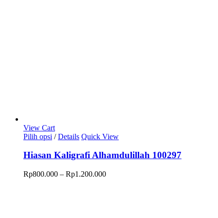
View Cart
Produk
Pilih opsi
/
Details
Quick View
ini
memiliki
Hiasan Kaligrafi Alhamdulillah 100297
beberapa
varian.
Rentang
Rp
800.000
–
Rp
1.200.000
Pilihan
harga:
ini
Rp800.000
dapat
hingga
diambil
Rp1.200.000
di