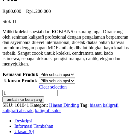
Rentang
Rp
80.000
–
Rp
1.200.000
harga:
Stok 11
Rp80.000
hingga
Miliki koleksi spesial dari ROBIANS sekarang juga. Dirancang
Rp1.200.000
oleh seniman kaligrafi profesional dengan pengalaman berpameran
dan sayembara dilevel internasional, dicetak diatas bahan kanvas
premium dengan papan MDF anti air, dibalut bingkai kayu kualitas
terbaik. Sangat cocok untuk koleksi, cendramata atau kado
istimewa, sebagai dekorasi pengisi ruangan, cantik, elegan dan
menyejukkan.
Kemasan Produk
Ukuran Produk
Clear selection
Kuantitas
Hiasan
Tambah ke keranjang
Kaligrafi
SKU:
101041
Kategori:
Hiasan Dinding
Tag:
hiasan kaligrafi
,
Abstrak
kaligrafi abstrak
,
kaligrafi sulus
-
QS.
Deskripsi
Al-
Informasi Tambahan
An'am
Ulasan (0)