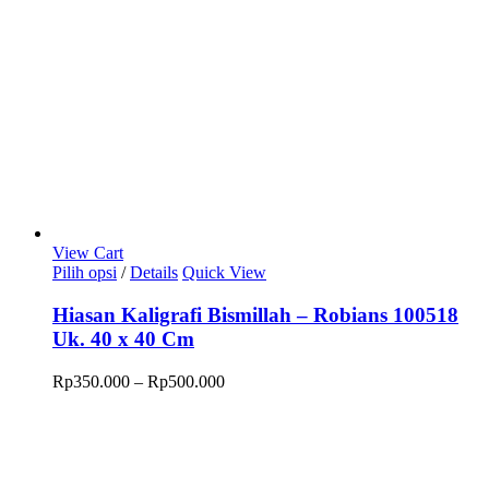
halaman
produk
View Cart
Produk
Pilih opsi
/
Details
Quick View
ini
memiliki
Hiasan Kaligrafi Bismillah – Robians 100518
beberapa
Uk. 40 x 40 Cm
varian.
Pilihan
Rentang
Rp
350.000
–
Rp
500.000
ini
harga:
dapat
Rp350.000
diambil
hingga
di
Rp500.000
halaman
produk