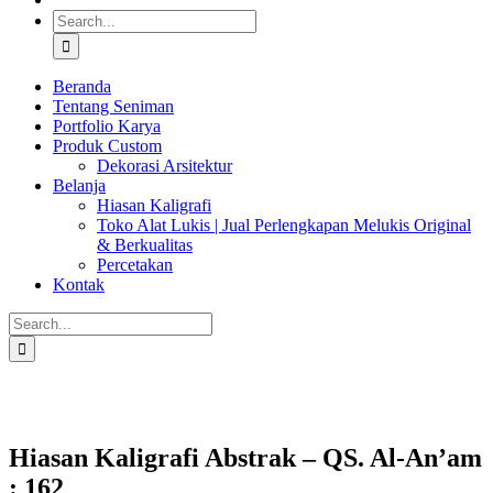
Search
for:
Beranda
Tentang Seniman
Portfolio Karya
Produk Custom
Dekorasi Arsitektur
Belanja
Hiasan Kaligrafi
Toko Alat Lukis | Jual Perlengkapan Melukis Original
& Berkualitas
Percetakan
Kontak
Search
for:
Hiasan Kaligrafi Abstrak – QS. Al-An’am
: 162