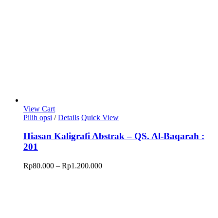
View Cart
Produk
Pilih opsi
/
Details
Quick View
ini
memiliki
Hiasan Kaligrafi Abstrak – QS. Al-Baqarah :
beberapa
201
varian.
Pilihan
Rentang
Rp
80.000
–
Rp
1.200.000
ini
harga:
dapat
Rp80.000
diambil
hingga
di
Rp1.200.000
halaman
produk