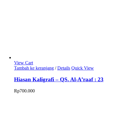
View Cart
Tambah ke keranjang
/
Details
Quick View
Hiasan Kaligrafi – QS. Al-A’raaf : 23
Rp
700.000