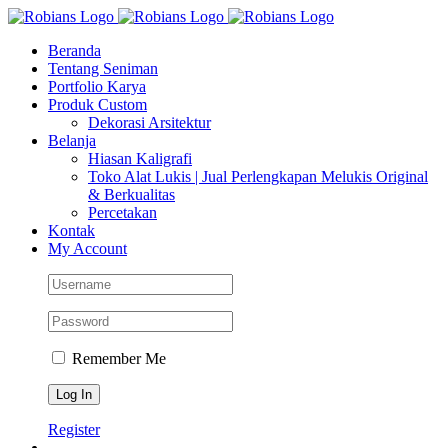
Skip
Facebook
Instagram
YouTube
WhatsApp
Tiktok
to
Beranda
content
Tentang Seniman
Portfolio Karya
Produk Custom
Dekorasi Arsitektur
Belanja
Hiasan Kaligrafi
Toko Alat Lukis | Jual Perlengkapan Melukis Original
& Berkualitas
Percetakan
Kontak
My Account
Remember Me
Register