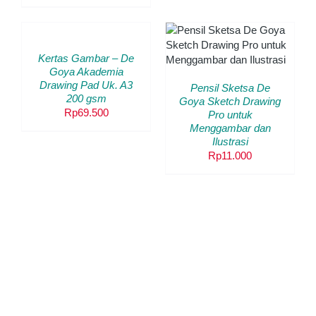
AMAN
hingga
HALAMAN
TAMBAH
DUK
PRODUK
Rp49.0
KE
KERANJANG
PRODUK
PILIH OPSI
/
/
INI
DETAILS
Kertas Gambar – De
DETAILS
MEMILIKI
Goya Akademia
BEBERAPA
Drawing Pad Uk. A3
VARIAN.
Pensil Sketsa De
200 gsm
PILIHAN
Goya Sketch Drawing
INI
Rp
69.500
Pro untuk
DAPAT
Menggambar dan
DIAMBIL
Ilustrasi
DI
Rp
11.000
HALAMAN
PRODUK