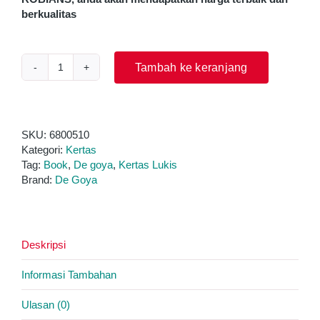
berkualitas
Tambah ke keranjang
Kuantitas
Kertas
Gambar
-
De
SKU:
6800510
Goya
Kategori:
Kertas
Akademia
Tag:
Book
,
De goya
,
Kertas Lukis
Drawing
Brand:
De Goya
Pad
Uk.
A4
200
Deskripsi
gsm
Informasi Tambahan
Ulasan (0)