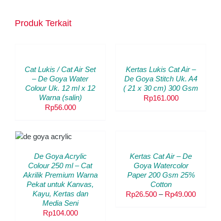
Produk Terkait
TAMBAH
TAMBAH
KE
KE
KERANJANG
KERANJANG
/
/
Cat Lukis / Cat Air Set
Kertas Lukis Cat Air –
DETAILS
DETAILS
– De Goya Water
De Goya Stitch Uk. A4
Colour Uk. 12 ml x 12
( 21 x 30 cm) 300 Gsm
Warna (salin)
Rp
161.000
Rp
56.000
PILIH
SI
OPSI
DUK
PRODUK
/
INI
DETAILS
LIKI
De Goya Acrylic
Kertas Cat Air – De
MEMILIKI
ERAPA
Colour 250 ml – Cat
Goya Watercolor
BEBERAPA
AN.
Akrilik Premium Warna
Paper 200 Gsm 25%
VARIAN.
HAN
PILIHAN
Pekat untuk Kanvas,
Cotton
INI
Kayu, Kertas dan
Rentan
Rp
26.500
–
Rp
49.000
T
DAPAT
Media Seni
harga:
BIL
DIAMBIL
Rp
104.000
Rp26.5
DI