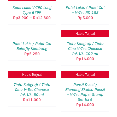
/
Kuas Lukis V-TEC Long
Palet Lukis / Palet Cat
DETAILS
Type 579F
– V-Tec RD 185
Rentang
Rp
3.900
–
Rp
12.300
Rp
5.000
harga:
TAMBAH
Rp3.900
KE
Habis Terjual
hingga
DETAILS
KERANJANG
Rp12.300
/
Palet Lukis / Palet Cat
Tinta Kaligrafi / Tinta
DETAILS
Buterfly Kembang
Cina V-Tec Chenese
Ink Uk. 100 ml
Rp
5.250
Rp
16.000
Habis Terjual
Habis Terjual
DETAILS
DETAILS
Tinta Kaligrafi / Tinta
Pensil Dusel /
Cina V-Tec Chenese
Blending Sketsa Pensil
Ink Uk. 50 ml
– V-Tec Paper Stump
Set Isi 6
Rp
11.000
Rp
14.000