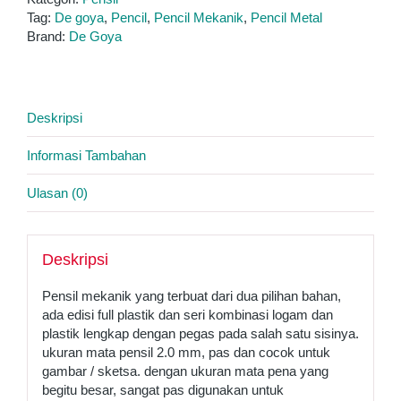
Mechanical
Tag:
De goya
,
Pencil
,
Pencil Mekanik
,
Pencil Metal
Pencil
Brand:
De Goya
Uk.
2.0
mm
Deskripsi
Informasi Tambahan
Ulasan (0)
Deskripsi
Pensil mekanik yang terbuat dari dua pilihan bahan,
ada edisi full plastik dan seri kombinasi logam dan
plastik lengkap dengan pegas pada salah satu sisinya.
ukuran mata pensil 2.0 mm, pas dan cocok untuk
gambar / sketsa. dengan ukuran mata pena yang
begitu besar, sangat pas digunakan untuk