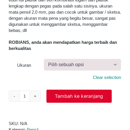
lengkap dengan pegas pada salah satu sisinya. ukuran
mata pensil 2.0 mm, pas dan cocok untuk gambar / sketsa.
dengan ukuran mata pena yang begitu besar, sangat pas
digunakan untuk menggambar sketsa, menggambar
bebas, dll
ROBIANS, anda akan mendapatkan harga terbaik dan
berkualitas
Ukuran

Clear selection
Tambah ke keranjang
Kuantitas
Pensil
Mekanik
-
De
SKU:
N/A
Goya
Kategori:
Pensil