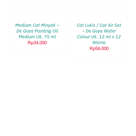
TAMBAH
TAMBAH
KE
KE
KERANJANG
KERANJANG
/
/
Medium Cat Minyak –
Cat Lukis / Cat Air Set
DETAILS
DETAILS
De Goya Painting Oil
– De Goya Water
Medium Uk. 75 ml
Colour Uk. 12 ml x 12
Warna
Rp
34.000
Rp
56.000