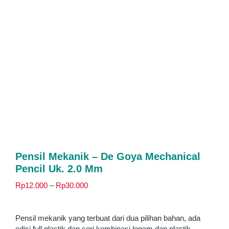
Pensil Mekanik – De Goya Mechanical
Pencil Uk. 2.0 Mm
Rentang
Rp
12.000
–
Rp
30.000
harga:
Rp12.000
hingga
Pensil mekanik yang terbuat dari dua pilihan bahan, ada
Rp30.000
edisi full plastik dan seri kombinasi logam dan plastik