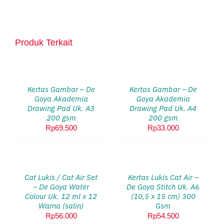
Produk Terkait
TAMBAH
TAMBAH
KE
KE
KERANJANG
KERANJANG
/
/
Kertas Gambar – De
Kertas Gambar – De
DETAILS
DETAILS
Goya Akademia
Goya Akademia
Drawing Pad Uk. A3
Drawing Pad Uk. A4
200 gsm
200 gsm
Rp
69.500
Rp
33.000
TAMBAH
TAMBAH
KE
KE
KERANJANG
KERANJANG
/
/
Cat Lukis / Cat Air Set
Kertas Lukis Cat Air –
DETAILS
DETAILS
– De Goya Water
De Goya Stitch Uk. A6
Colour Uk. 12 ml x 12
(10,5 x 15 cm) 300
Warna (salin)
Gsm
Rp
56.000
Rp
54.500