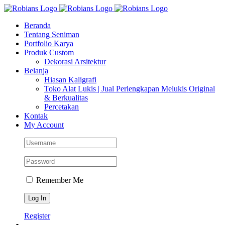
Skip
Facebook
Instagram
YouTube
WhatsApp
Tiktok
to
Beranda
content
Tentang Seniman
Portfolio Karya
Produk Custom
Dekorasi Arsitektur
Belanja
Hiasan Kaligrafi
Toko Alat Lukis | Jual Perlengkapan Melukis Original
& Berkualitas
Percetakan
Kontak
My Account
Remember Me
Register