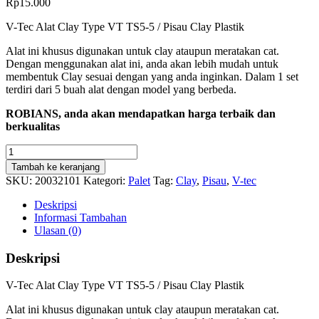
Rp
15.000
V-Tec Alat Clay Type VT TS5-5 / Pisau Clay Plastik
Alat ini khusus digunakan untuk clay ataupun meratakan cat.
Dengan menggunakan alat ini, anda akan lebih mudah untuk
membentuk Clay sesuai dengan yang anda inginkan. Dalam 1 set
terdiri dari 5 buah alat dengan model yang berbeda.
ROBIANS, anda akan mendapatkan harga terbaik dan
berkualitas
Kuantitas
Pisau
Tambah ke keranjang
Palet
SKU:
20032101
Kategori:
Palet
Tag:
Clay
,
Pisau
,
V-tec
/
Pisau
Deskripsi
Palet
Informasi Tambahan
Plastik
Ulasan (0)
-
V-
Deskripsi
tec
Clay
V-Tec Alat Clay Type VT TS5-5 / Pisau Clay Plastik
Knife
Plastik
Alat ini khusus digunakan untuk clay ataupun meratakan cat.
VT