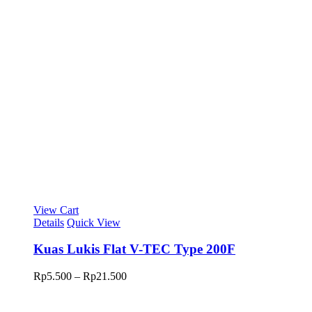
View Cart
Details
Quick View
Kuas Lukis Flat V-TEC Type 200F
Rentang
Rp
5.500
–
Rp
21.500
harga:
Rp5.500