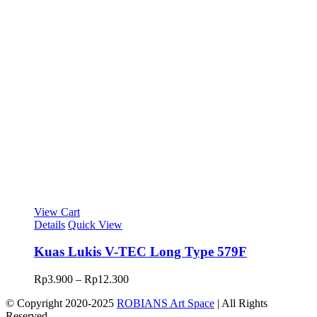
View Cart
Details
Quick View
Kuas Lukis V-TEC Long Type 579F
Rentang
Rp
3.900
–
Rp
12.300
harga:
© Copyright 2020-2025
ROBIANS Art Space
| All Rights
Rp3.900
Reserved
hingga