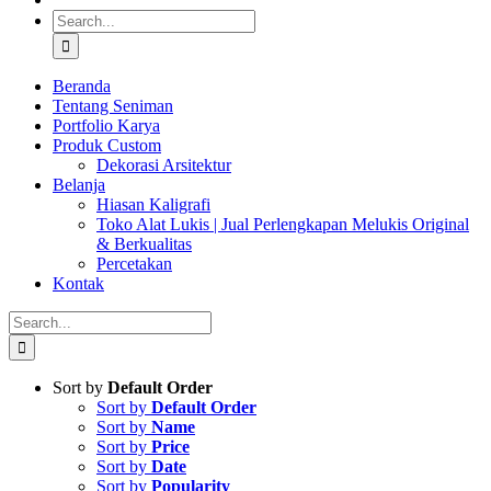
Search
for:
Beranda
Tentang Seniman
Portfolio Karya
Produk Custom
Dekorasi Arsitektur
Belanja
Hiasan Kaligrafi
Toko Alat Lukis | Jual Perlengkapan Melukis Original
& Berkualitas
Percetakan
Kontak
Search
for:
Sort by
Default Order
Sort by
Default Order
Sort by
Name
Sort by
Price
Sort by
Date
Sort by
Popularity