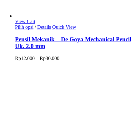
View Cart
Produk
Pilih opsi
/
Details
Quick View
ini
memiliki
Pensil Mekanik – De Goya Mechanical Pencil
beberapa
Uk. 2.0 mm
varian.
Pilihan
Rentang
Rp
12.000
–
Rp
30.000
ini
harga:
dapat
Rp12.000
diambil
hingga
di
Rp30.000
halaman
produk