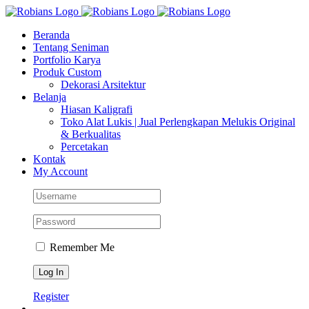
Skip
Facebook
Instagram
YouTube
WhatsApp
Tiktok
to
Beranda
content
Tentang Seniman
Portfolio Karya
Produk Custom
Dekorasi Arsitektur
Belanja
Hiasan Kaligrafi
Toko Alat Lukis | Jual Perlengkapan Melukis Original
& Berkualitas
Percetakan
Kontak
My Account
Remember Me
Register