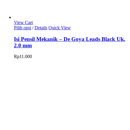
View Cart
Produk
Pilih opsi
/
Details
Quick View
ini
memiliki
Isi Pensil Mekanik – De Goya Leads Black Uk.
beberapa
2.0 mm
varian.
Pilihan
Rp
11.000
ini
dapat
diambil
di
halaman
produk