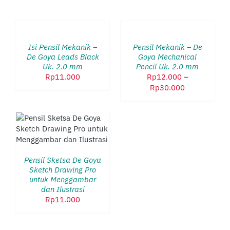
PILIH
PILIH
OPSI
OPSI
PRODUK
PRODUK
/
/
INI
INI
DETAILS
DETAILS
Isi Pensil Mekanik –
Pensil Mekanik – De
MEMILIKI
MEMILIKI
De Goya Leads Black
Goya Mechanical
BEBERAPA
BEBERAPA
Uk. 2.0 mm
Pencil Uk. 2.0 mm
VARIAN.
VARIAN.
Rp
11.000
Rp
12.000
–
PILIHAN
PILIHAN
Rentang
Rp
30.000
INI
INI
harga:
DAPAT
DAPAT
Rp12.000
DIAMBIL
DIAMBIL
hingga
DI
DI
DUK
Rp30.000
HALAMAN
HALAMAN
PRODUK
PRODUK
LIKI
ERAPA
Pensil Sketsa De Goya
AN.
Sketch Drawing Pro
HAN
untuk Menggambar
dan Ilustrasi
AT
Rp
11.000
BIL
AMAN