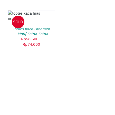
DUK
SOLD
LIKI
ERAPA
Toples Kaca Ornamen
AN.
– Motif Kotak-Kotak
HAN
Rp
58.500
–
Rentang
Rp
74.000
AT
harga:
BIL
Rp58.500
hingga
AMAN
Rp74.000
DUK